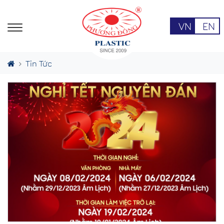
VN
EN
Tin Tức