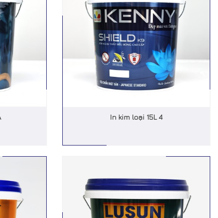
A
In kim loại 15L 4