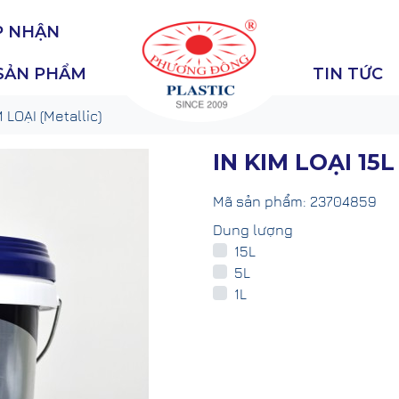
P NHẬN
SẢN PHẨM
TIN TỨC
 LOẠI (Metallic)
IN KIM LOẠI 15L
Mã sản phẩm:
23704859
Dung lượng
15L
5L
1L