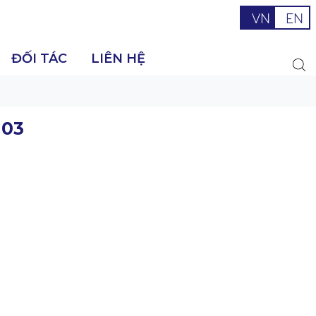
VN
EN
ĐỐI TÁC
LIÊN HỆ
 03